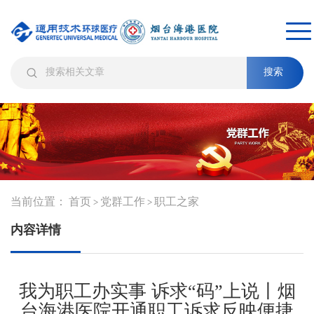
搜索
当前位置：
首页
党群工作
职工之家
>
>
内容详情
我为职工办实事 诉求“码”上说丨烟
台海港医院开通职工诉求反映便捷