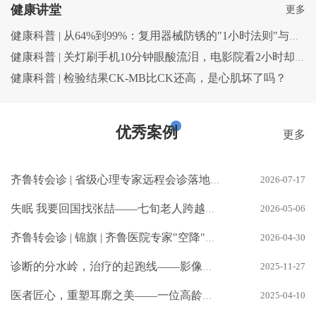
健康讲堂
更多
健康科普 | 从64%到99%：复用器械防锈的"1小时法则"与全流程管理
健康科普 | 关灯刷手机10分钟眼酸流泪，电影院看2小时却没事？4个真相揭秘
健康科普 | 检验结果CK-MB比CK还高，是心肌坏了吗？
优秀案例
更多
2026-07-17
齐鲁转会诊 | 省级心理专家远程会诊落地烟台，青少年心理健康服务"零距离"
2026-05-06
失眠 我要回国找张喆——七旬老人跨越山海二次奔赴
2026-04-30
齐鲁转会诊 | 锦旗 | 齐鲁医院专家"空降"家门口——两面锦旗见证医患情深
2025-11-27
诊断的分水岭，治疗的起跑线——影像专家刘强 疾病诊治的“侦察兵”
2025-04-10
医者匠心，重塑耳廓之美——一位高龄老人的耳部肿物切除与皮瓣修复手术