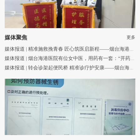
媒体聚焦
更多
媒体报道 | 精准施救挽青春 匠心筑医启新程——烟台海港医院骨外二科成功救治重症创伤瘫痪患者
媒体报道 | 烟台海港医院有位女中医，用药有一套：“开药不在多，能治好就行”！
媒体报道 | 转会诊架起便民桥 精准诊疗护安康——烟台海港医院成功救治70岁颅内动脉瘤患者