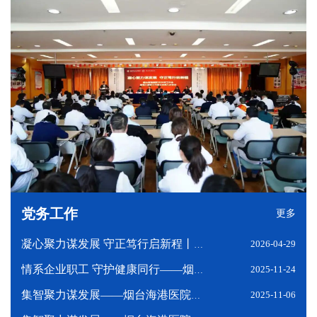
党务工作
更多
2026-04-29
凝心聚力谋发展 守正笃行启新程丨烟台海港医院召开2026年工作会议暨第八届职工代表大会第八次会议
2025-11-24
情系企业职工 守护健康同行——烟台海港医院党支部联合烟台综合保税区开展健康大讲堂暨义诊活动
2025-11-06
集智聚力谋发展——烟台海港医院举办院领导接待日活动暨青年职工座谈交流会