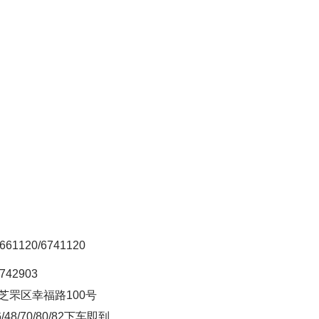
1120/6741120
42903
芝罘区幸福路100号
/48/70/80/82下车即到