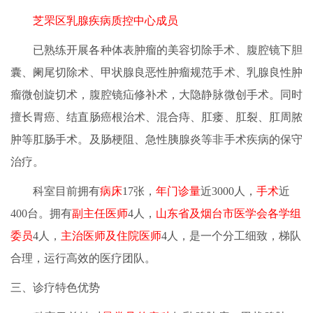
芝罘区乳腺疾病质控中心成员
已熟练开展各种体表肿瘤的美容切除手术、腹腔镜下胆
囊、阑尾切除术、甲状腺良恶性肿瘤规范手术、
乳腺良性肿
瘤
微创旋切术，腹腔镜疝修补术，大隐静脉微创手术。同时
擅长胃癌、结直肠癌根治术、
混合痔
、肛瘘、肛裂、肛周脓
肿等肛肠手术。及肠梗阻、急性胰腺炎等非手术疾病的保守
治疗。
科室目前拥有
病床
17张，
年门诊量
近3000人，
手术
近
400台。拥有
副主任医师
4人，
山东省及烟台市医学会各学组
委员
4人，
主治医师及住院医师
4人，是一个分工细致，梯队
合理，运行高效的医疗团队。
三、诊疗特色优势