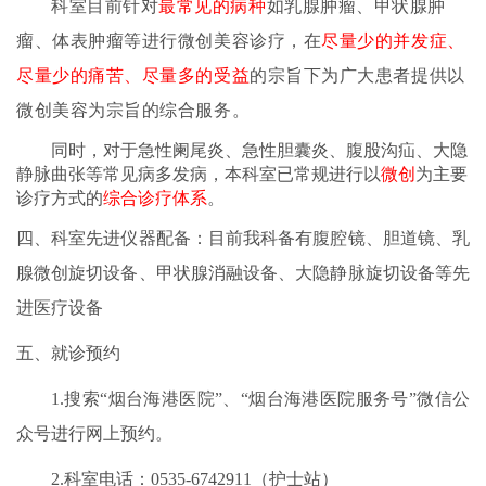
科
室目前针对
最常见的病种
如乳腺肿瘤、甲状腺肿
瘤、体表肿瘤等进行微创美容诊疗，在
尽量少的并发症、
尽量少的痛苦、尽量多的受益
的宗旨下为广大患者提供以
微创美容为宗旨的综合服务。
同时，对于急性阑尾炎、急性胆囊炎、腹股沟疝、
大隐
静脉曲张
等常见病多发病，本科室已常规进行以
微创
为主要
诊疗方式的
综合诊疗体系
。
四、科室先进仪器配备：目前我科备有腹腔镜、胆道镜、乳
腺微创旋切设备、甲状腺消融设备、大隐静脉旋切设备等先
进医疗设备
五、就诊预约
1.搜索“烟台海港医院”、“烟台海港医院服务号”微信公
众号进行网上预约。
2.科室电话：0535-6742911（护士站）