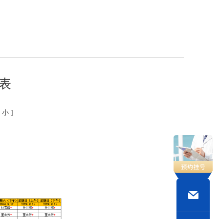
班表
小
]